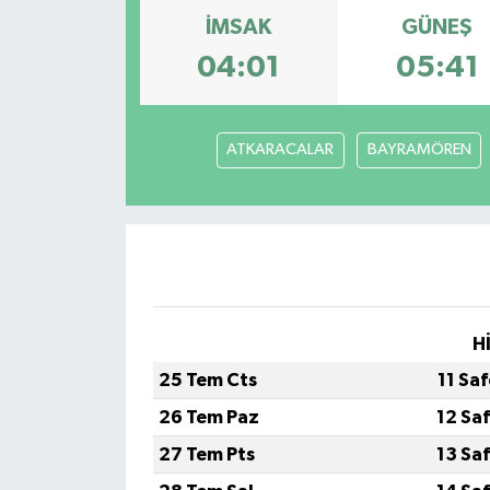
İMSAK
GÜNEŞ
04:01
05:41
ATKARACALAR
BAYRAMÖREN
H
25 Tem Cts
11 Sa
26 Tem Paz
12 Sa
27 Tem Pts
13 Sa