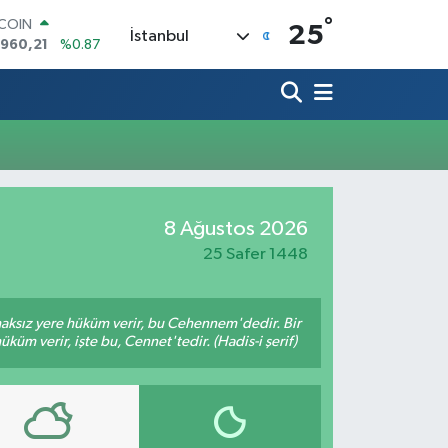
°
TCOIN
25
İstanbul
.960,21
%0.87
LAR
,7436
%0.18
RO
,2510
%0.32
ERLİN
,4811
%0.38
AM ALTIN
48.99
%2.59
ST100
8 Ağustos 2026
.779
%-14
25 Safer 1448
 haksız yere hüküm verir, bu Cehennem'dedir. Bir
küm verir, işte bu, Cennet'tedir. (Hadis-i şerif)