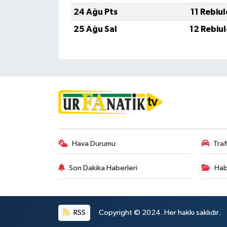
24 Ağu Pts
11 Rebiu
25 Ağu Sal
12 Rebiu
Hava Durumu
Tra
Son Dakika Haberleri
Hab
RSS
Copyright © 2024. Her hakkı saklıdır.