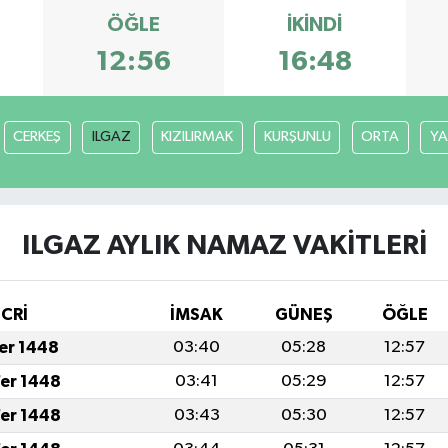
ÖĞLE
İKINDI
12:56
16:48
CERKEŞ
ILGAZ
KIZILIRMAK
KURŞUNLU
ORTA
YA
ILGAZ AYLIK NAMAZ VAKITLERI
İCRİ
İMSAK
GÜNEŞ
ÖĞLE
fer 1448
03:40
05:28
12:57
fer 1448
03:41
05:29
12:57
fer 1448
03:43
05:30
12:57