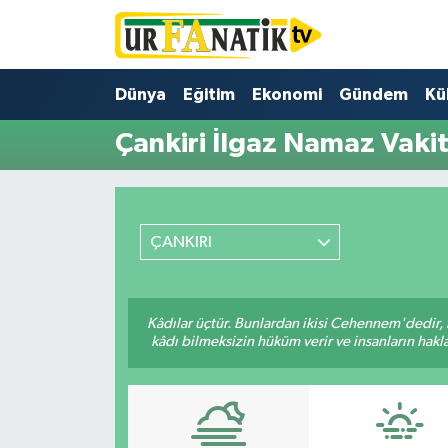
Hava Durumu
Dünya
Eğitim
Ekonomi
Gündem
Kü
Trafik Durumu
Çankiri İlgaz Namaz Vakit
Süper Lig Puan Durumu ve Fikstür
Tüm Manşetler
ÇANKIRI
Son Dakika Haberleri
Kâdılar üçtür. Bunlardan ikisi Cehennem'dedir, 
Haber Arşivi
kâdı bilmeksizin hüküm verir ve insanların hakla