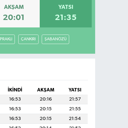
AKŞAM
YATSI
20:01
21:35
PRAKLI
ÇANKIRI
ŞABANÖZÜ
İKINDI
AKŞAM
YATSI
16:53
20:16
21:57
16:53
20:15
21:55
16:53
20:15
21:54