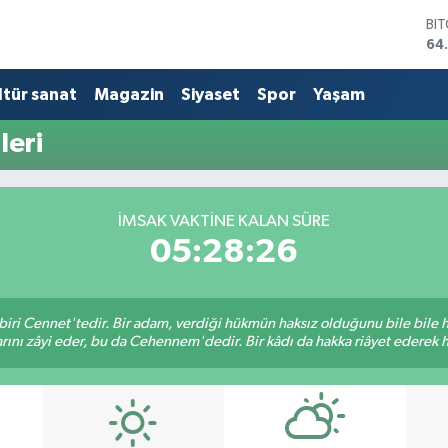
BI
64
DO
47
ltür sanat
Magazin
Siyaset
Spor
Yaşam
EU
55
leri
ST
64
GR
66
İMSAK VAKTINE KALAN SÜRE
Bİ
05:28:26
13
biri Cennet'tedir. Bir adam, verdiği hükmün haksız olduğunu bile bile
rını zâyi eder, bu da Cehennem'dedir. Bir kâdı da hakka riâyet ederek hü