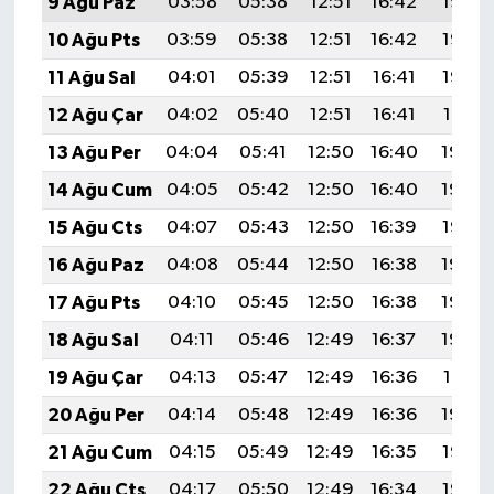
9 Ağu Paz
03:58
05:38
12:51
16:42
19:55
10 Ağu Pts
03:59
05:38
12:51
16:42
19:53
11 Ağu Sal
04:01
05:39
12:51
16:41
19:52
12 Ağu Çar
04:02
05:40
12:51
16:41
19:51
13 Ağu Per
04:04
05:41
12:50
16:40
19:50
14 Ağu Cum
04:05
05:42
12:50
16:40
19:48
15 Ağu Cts
04:07
05:43
12:50
16:39
19:47
16 Ağu Paz
04:08
05:44
12:50
16:38
19:45
17 Ağu Pts
04:10
05:45
12:50
16:38
19:44
18 Ağu Sal
04:11
05:46
12:49
16:37
19:43
19 Ağu Çar
04:13
05:47
12:49
16:36
19:41
20 Ağu Per
04:14
05:48
12:49
16:36
19:40
21 Ağu Cum
04:15
05:49
12:49
16:35
19:38
22 Ağu Cts
04:17
05:50
12:49
16:34
19:37