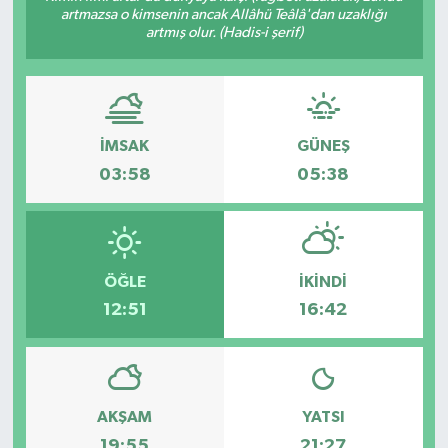
artmazsa o kimsenin ancak Allâhü Teâlâ'dan uzaklığı
artmış olur. (Hadis-i şerif)
İMSAK
GÜNEŞ
03:58
05:38
ÖĞLE
İKINDI
12:51
16:42
AKŞAM
YATSI
19:55
21:27