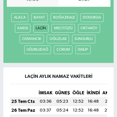
ALACA
BAYAT
BOĞAZKALE
DODURGA
KARGI
LAÇİN
MECİTÖZÜ
ORTAKÖY
OSMANCIK
OĞUZLAR
SUNGURLU
UĞURLUDAĞ
ÇORUM
İSKİLİP
LAÇİN AYLIK NAMAZ VAKITLERI
İMSAK
GÜNEŞ
ÖĞLE
İKINDI
AKŞA
25 Tem Cts
03:36
05:23
12:52
16:48
20:11
26 Tem Paz
03:37
05:24
12:52
16:48
20:10