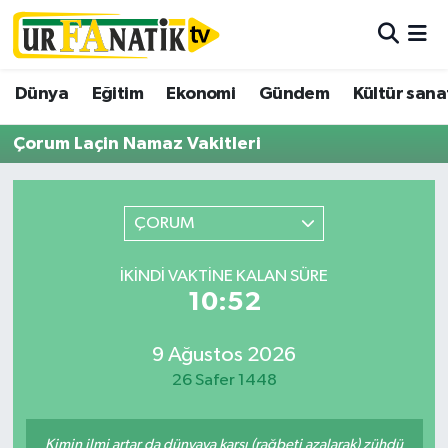
Hava Durumu
Dünya
Eğitim
Ekonomi
Gündem
Kültür sana
Trafik Durumu
Çorum Laçin Namaz Vakitleri
Süper Lig Puan Durumu ve Fikstür
ÇORUM
Tüm Manşetler
İKINDI VAKTINE KALAN SÜRE
Son Dakika Haberleri
10:52
Haber Arşivi
9 Ağustos 2026
26 Safer 1448
Kimin ilmi artar da dünyaya karşı (rağbeti azalarak) zühdü