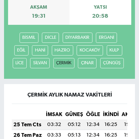
AKŞAM
YATSI
19:31
20:58
BİSMİL
DİCLE
DİYARBAKIR
ERGANİ
EĞİL
HANİ
HAZRO
KOCAKÖY
KULP
LİCE
SİLVAN
ÇERMİK
ÇINAR
ÇÜNGÜŞ
ÇERMİK AYLIK NAMAZ VAKITLERI
İMSAK
GÜNEŞ
ÖĞLE
İKINDI
AKŞA
25 Tem Cts
03:32
05:12
12:34
16:25
19:46
26 Tem Paz
03:33
05:13
12:34
16:25
19:45