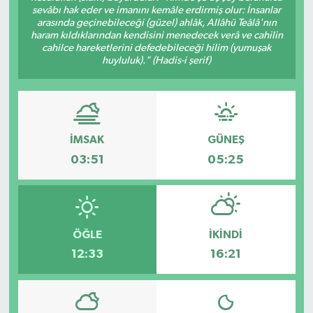
sevâbı hak eder ve imanını kemâle erdirmiş olur: İnsanlar
arasında geçinebileceği (güzel) ahlâk, Allâhü Teâlâ'nın
haram kıldıklarından kendisini menedecek verâ ve cahilin
cahilce hareketlerini defedebileceği hilim (yumuşak
huyluluk)." (Hadis-i şerif)
İMSAK
GÜNEŞ
03:51
05:25
ÖĞLE
İKINDI
12:33
16:21