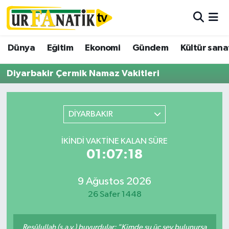
Hava Durumu
Dünya
Eğitim
Ekonomi
Gündem
Kültür sana
Trafik Durumu
Diyarbakir Çermik Namaz Vakitleri
Süper Lig Puan Durumu ve Fikstür
DİYARBAKIR
Tüm Manşetler
İKINDI VAKTINE KALAN SÜRE
Son Dakika Haberleri
01:07:18
Haber Arşivi
9 Ağustos 2026
26 Safer 1448
Resûlullah (s.a.v.) buyurdular: "Kimde şu üç şey bulunursa