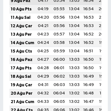
9 Ağu Paz
04:17
05:54
13:05
16:54
20:05
10 Ağu Pts
04:19
05:55
13:04
16:54
20:04
11 Ağu Sal
04:20
05:56
13:04
16:53
20:03
12 Ağu Çar
04:21
05:56
13:04
16:53
20:02
13 Ağu Per
04:23
05:57
13:04
16:52
20:00
14 Ağu Cum
04:24
05:58
13:04
16:52
19:59
15 Ağu Cts
04:25
05:59
13:04
16:51
19:58
16 Ağu Paz
04:27
06:00
13:03
16:50
19:56
17 Ağu Pts
04:28
06:01
13:03
16:50
19:55
18 Ağu Sal
04:29
06:02
13:03
16:49
19:54
19 Ağu Çar
04:31
06:03
13:03
16:49
19:52
20 Ağu Per
04:32
06:04
13:02
16:48
19:51
21 Ağu Cum
04:33
06:05
13:02
16:47
19:50
22 Ağu Cts
04:35
06:06
13:02
16:46
19:48