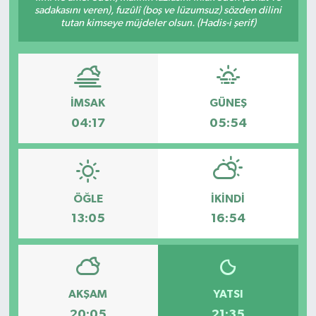
sadakasını veren), fuzûlî (boş ve lüzumsuz) sözden dilini
tutan kimseye müjdeler olsun. (Hadis-i şerif)
İMSAK
GÜNEŞ
04:17
05:54
ÖĞLE
İKINDI
13:05
16:54
AKŞAM
YATSI
20:05
21:35