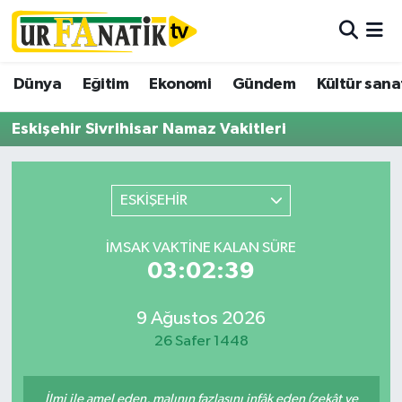
Hava Durumu
Dünya
Eğitim
Ekonomi
Gündem
Kültür sana
Trafik Durumu
Eskişehir Sivrihisar Namaz Vakitleri
Süper Lig Puan Durumu ve Fikstür
ESKİŞEHİR
Tüm Manşetler
İMSAK VAKTINE KALAN SÜRE
Son Dakika Haberleri
03:02:39
Haber Arşivi
9 Ağustos 2026
26 Safer 1448
İlmi ile amel eden, malının fazlasını infâk eden (zekât ve