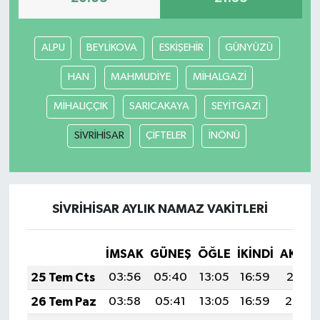
ALPU
BEYLİKOVA
ESKİŞEHİR
GÜNYÜZÜ
HAN
MAHMUDİYE
MİHALGAZİ
MİHALIÇÇIK
SARICAKAYA
SEYİTGAZİ
SİVRİHİSAR
ÇİFTELER
İNÖNÜ
SİVRİHİSAR AYLIK NAMAZ VAKITLERI
İMSAK
GÜNEŞ
ÖĞLE
İKINDI
AKŞA
25 Tem Cts
03:56
05:40
13:05
16:59
20:21
26 Tem Paz
03:58
05:41
13:05
16:59
20:20