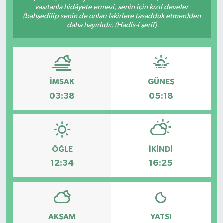
vasıtanla hidâyete ermesi, senin için kızıl develer
(bahşedilip senin de onları fakirlere tasadduk etmen)den
daha hayırlıdır. (Hadis-i şerif)
İMSAK
GÜNEŞ
03:38
05:18
ÖĞLE
İKINDI
12:34
16:25
AKŞAM
YATSI