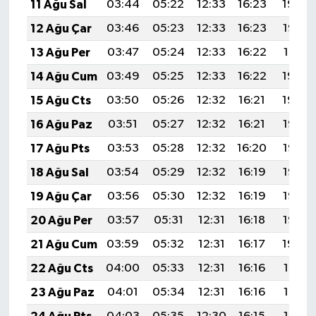
11 Ağu Sal
03:44
05:22
12:33
16:23
19:34
12 Ağu Çar
03:46
05:23
12:33
16:23
19:33
13 Ağu Per
03:47
05:24
12:33
16:22
19:31
14 Ağu Cum
03:49
05:25
12:33
16:22
19:30
15 Ağu Cts
03:50
05:26
12:32
16:21
19:29
16 Ağu Paz
03:51
05:27
12:32
16:21
19:27
17 Ağu Pts
03:53
05:28
12:32
16:20
19:26
18 Ağu Sal
03:54
05:29
12:32
16:19
19:25
19 Ağu Çar
03:56
05:30
12:32
16:19
19:23
20 Ağu Per
03:57
05:31
12:31
16:18
19:22
21 Ağu Cum
03:59
05:32
12:31
16:17
19:20
22 Ağu Cts
04:00
05:33
12:31
16:16
19:19
23 Ağu Paz
04:01
05:34
12:31
16:16
19:17