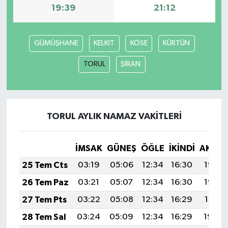
19:39
21:12
GÜMÜŞHANE
KELKİT
KÖSE
KÜRTÜN
TORUL
ŞİRAN
TORUL AYLIK NAMAZ VAKITLERI
İMSAK
GÜNEŞ
ÖĞLE
İKINDI
AKŞA
25 Tem Cts
03:19
05:06
12:34
16:30
19:53
26 Tem Paz
03:21
05:07
12:34
16:30
19:52
27 Tem Pts
03:22
05:08
12:34
16:29
19:51
28 Tem Sal
03:24
05:09
12:34
16:29
19:50