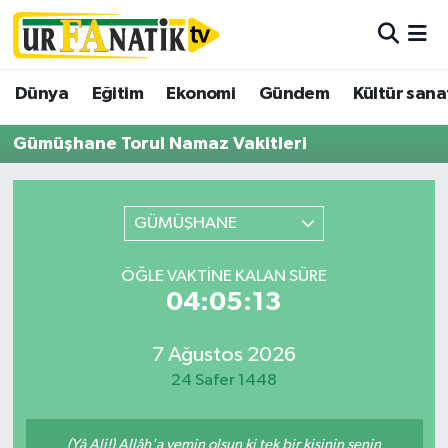
Hava Durumu
Dünya
Eğitim
Ekonomi
Gündem
Kültür sana
Trafik Durumu
Gümüşhane Torul Namaz Vakitleri
Süper Lig Puan Durumu ve Fikstür
GÜMÜŞHANE
Tüm Manşetler
ÖĞLE VAKTINE KALAN SÜRE
Son Dakika Haberleri
04:05:13
Haber Arşivi
7 Ağustos 2026
24 Safer 1448
(Yâ Ali!) Allâh'a yemin olsun ki tek bir kişinin senin