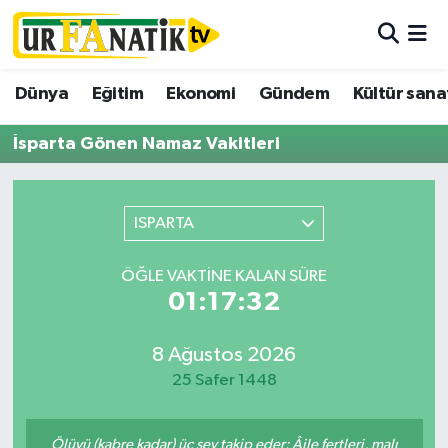
Hava Durumu
Dünya
Eğitim
Ekonomi
Gündem
Kültür sana
Trafik Durumu
İsparta Gönen Namaz Vakitleri
Süper Lig Puan Durumu ve Fikstür
ISPARTA
Tüm Manşetler
ÖĞLE VAKTINE KALAN SÜRE
Son Dakika Haberleri
01:17:32
Haber Arşivi
8 Ağustos 2026
25 Safer 1448
Ölüyü (kabre kadar) üç şey takip eder: Âile fertleri, malı