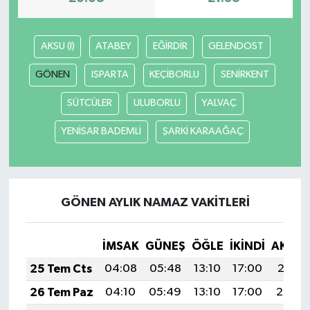
AKSU (I)
ATABEY
EĞİRDİR
GELENDOST
GÖNEN
ISPARTA
KEÇİBORLU
SENİRKENT
SÜTCÜLER
ULUBORLU
YALVAÇ
YENİSAR BADEMLİ
ŞARKİ KARAAĞAÇ
GÖNEN AYLIK NAMAZ VAKITLERI
İMSAK
GÜNEŞ
ÖĞLE
İKINDI
AKŞA
25 Tem Cts
04:08
05:48
13:10
17:00
20:21
26 Tem Paz
04:10
05:49
13:10
17:00
20:20