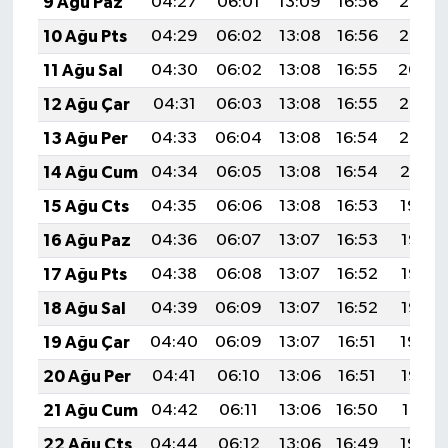
9 Ağu Paz
04:27
06:01
13:09
16:56
20:06
10 Ağu Pts
04:29
06:02
13:08
16:56
20:05
11 Ağu Sal
04:30
06:02
13:08
16:55
20:04
12 Ağu Çar
04:31
06:03
13:08
16:55
20:03
13 Ağu Per
04:33
06:04
13:08
16:54
20:02
14 Ağu Cum
04:34
06:05
13:08
16:54
20:01
15 Ağu Cts
04:35
06:06
13:08
16:53
19:59
16 Ağu Paz
04:36
06:07
13:07
16:53
19:58
17 Ağu Pts
04:38
06:08
13:07
16:52
19:57
18 Ağu Sal
04:39
06:09
13:07
16:52
19:55
19 Ağu Çar
04:40
06:09
13:07
16:51
19:54
20 Ağu Per
04:41
06:10
13:06
16:51
19:53
21 Ağu Cum
04:42
06:11
13:06
16:50
19:51
22 Ağu Cts
04:44
06:12
13:06
16:49
19:50