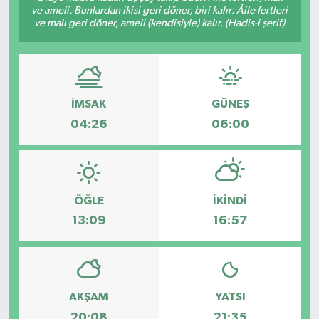
ve ameli. Bunlardan ikisi geri döner, biri kalır: Âile fertleri
ve malı geri döner, ameli (kendisiyle) kalır. (Hadis-i şerif)
İMSAK
GÜNEŞ
04:26
06:00
ÖĞLE
İKINDI
13:09
16:57
AKŞAM
YATSI
20:08
21:35