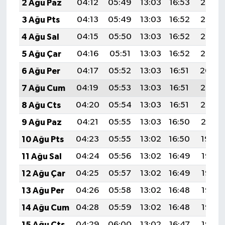
2 Ağu Paz
04:12
05:49
13:03
16:53
20:08
3 Ağu Pts
04:13
05:49
13:03
16:52
20:07
4 Ağu Sal
04:15
05:50
13:03
16:52
20:06
5 Ağu Çar
04:16
05:51
13:03
16:52
20:05
6 Ağu Per
04:17
05:52
13:03
16:51
20:04
7 Ağu Cum
04:19
05:53
13:03
16:51
20:03
8 Ağu Cts
04:20
05:54
13:03
16:51
20:02
9 Ağu Paz
04:21
05:55
13:03
16:50
20:01
10 Ağu Pts
04:23
05:55
13:02
16:50
19:59
11 Ağu Sal
04:24
05:56
13:02
16:49
19:58
12 Ağu Çar
04:25
05:57
13:02
16:49
19:57
13 Ağu Per
04:26
05:58
13:02
16:48
19:56
14 Ağu Cum
04:28
05:59
13:02
16:48
19:55
15 Ağu Cts
04:29
06:00
13:02
16:47
19:53