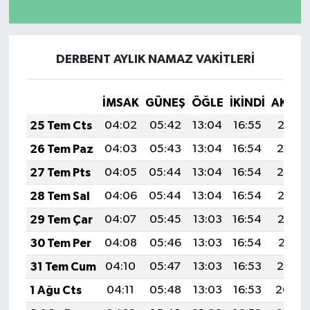
DERBENT AYLIK NAMAZ VAKITLERI
İMSAK
GÜNEŞ
ÖĞLE
İKINDI
AKŞA
25 Tem Cts
04:02
05:42
13:04
16:55
20:15
26 Tem Paz
04:03
05:43
13:04
16:54
20:14
27 Tem Pts
04:05
05:44
13:04
16:54
20:14
28 Tem Sal
04:06
05:44
13:04
16:54
20:13
29 Tem Çar
04:07
05:45
13:03
16:54
20:12
30 Tem Per
04:08
05:46
13:03
16:54
20:11
31 Tem Cum
04:10
05:47
13:03
16:53
20:10
1 Ağu Cts
04:11
05:48
13:03
16:53
20:09