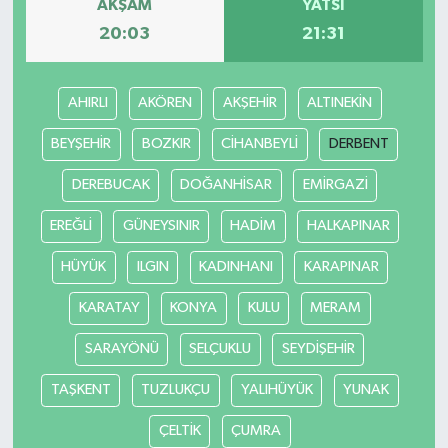
AKŞAM
YATSI
20:03
21:31
AHIRLI
AKÖREN
AKŞEHİR
ALTINEKİN
BEYŞEHİR
BOZKIR
CİHANBEYLİ
DERBENT
DEREBUCAK
DOĞANHİSAR
EMİRGAZİ
EREĞLİ
GÜNEYSINIR
HADİM
HALKAPINAR
HÜYÜK
ILGIN
KADINHANI
KARAPINAR
KARATAY
KONYA
KULU
MERAM
SARAYÖNÜ
SELÇUKLU
SEYDİŞEHİR
TAŞKENT
TUZLUKÇU
YALIHÜYÜK
YUNAK
ÇELTİK
ÇUMRA