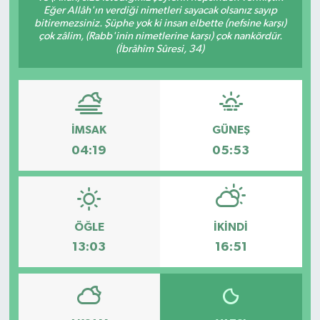
Eğer Allâh'ın verdiği nimetleri sayacak olsanız sayıp
bitiremezsiniz. Şüphe yok ki insan elbette (nefsine karşı)
çok zâlim, (Rabb'inin nimetlerine karşı) çok nankördür.
(İbrâhîm Sûresi, 34)
İMSAK
GÜNEŞ
04:19
05:53
ÖĞLE
İKINDI
13:03
16:51