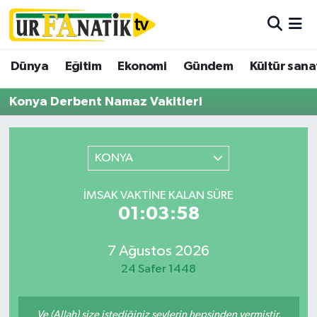
Hava Durumu
Dünya
Eğitim
Ekonomi
Gündem
Kültür sana
Trafik Durumu
Konya Derbent Namaz Vakitleri
Süper Lig Puan Durumu ve Fikstür
KONYA
Tüm Manşetler
İMSAK VAKTINE KALAN SÜRE
Son Dakika Haberleri
01:03:58
Haber Arşivi
7 Ağustos 2026
24 Safer 1448
Ve (Allah) size istediğiniz şeylerin hepsinden vermiştir.