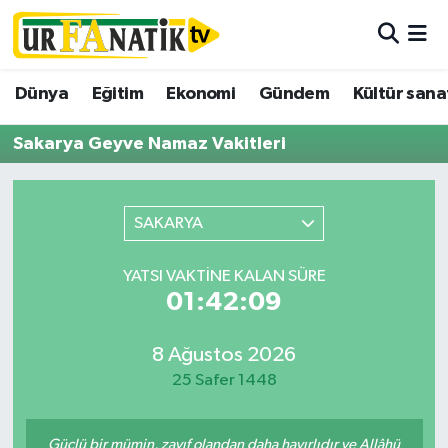
Hava Durumu
Dünya
Eğitim
Ekonomi
Gündem
Kültür sana
Trafik Durumu
Sakarya Geyve Namaz Vakitleri
Süper Lig Puan Durumu ve Fikstür
SAKARYA
Tüm Manşetler
YATSI VAKTINE KALAN SÜRE
Son Dakika Haberleri
01:42:09
Haber Arşivi
8 Ağustos 2026
25 Safer 1448
Güçlü bir mümin, zayıf olandan daha hayırlıdır ve Allâhü