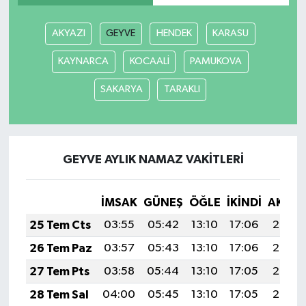
AKYAZI
GEYVE
HENDEK
KARASU
KAYNARCA
KOCAALİ
PAMUKOVA
SAKARYA
TARAKLI
GEYVE AYLIK NAMAZ VAKITLERI
İMSAK
GÜNEŞ
ÖĞLE
İKINDI
AKŞA
25 Tem Cts
03:55
05:42
13:10
17:06
20:29
26 Tem Paz
03:57
05:43
13:10
17:06
20:28
27 Tem Pts
03:58
05:44
13:10
17:05
20:27
28 Tem Sal
04:00
05:45
13:10
17:05
20:26