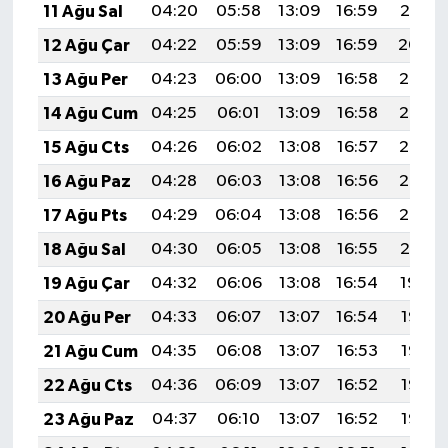
11 Ağu Sal
04:20
05:58
13:09
16:59
20:10
12 Ağu Çar
04:22
05:59
13:09
16:59
20:09
13 Ağu Per
04:23
06:00
13:09
16:58
20:07
14 Ağu Cum
04:25
06:01
13:09
16:58
20:06
15 Ağu Cts
04:26
06:02
13:08
16:57
20:05
16 Ağu Paz
04:28
06:03
13:08
16:56
20:03
17 Ağu Pts
04:29
06:04
13:08
16:56
20:02
18 Ağu Sal
04:30
06:05
13:08
16:55
20:01
19 Ağu Çar
04:32
06:06
13:08
16:54
19:59
20 Ağu Per
04:33
06:07
13:07
16:54
19:58
21 Ağu Cum
04:35
06:08
13:07
16:53
19:56
22 Ağu Cts
04:36
06:09
13:07
16:52
19:55
23 Ağu Paz
04:37
06:10
13:07
16:52
19:53