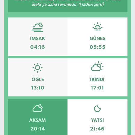
Teâlâ'ya daha sevimlidir. (Hadis-i şerif)
İMSAK
GÜNEŞ
04:16
05:55
ÖĞLE
İKINDI
13:10
17:01
AKŞAM
YATSI
20:14
21:46