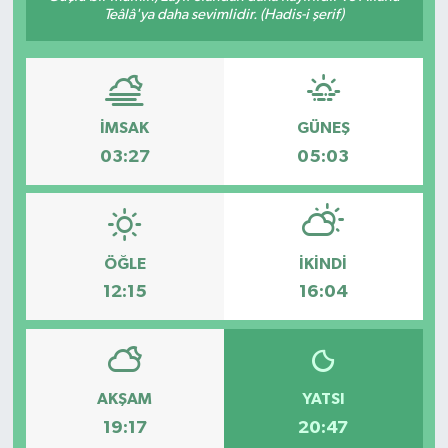
Teâlâ'ya daha sevimlidir. (Hadis-i şerif)
İMSAK
GÜNEŞ
03:27
05:03
ÖĞLE
İKINDI
12:15
16:04
AKŞAM
YATSI
19:17
20:47