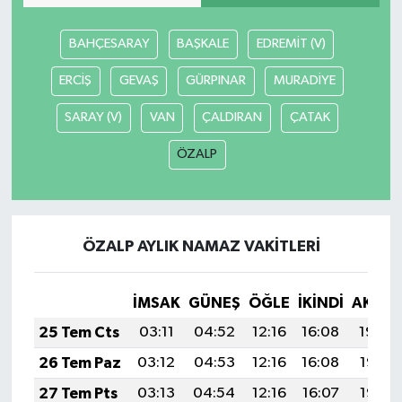
BAHÇESARAY
BAŞKALE
EDREMİT (V)
ERCİŞ
GEVAŞ
GÜRPINAR
MURADİYE
SARAY (V)
VAN
ÇALDIRAN
ÇATAK
ÖZALP
ÖZALP AYLIK NAMAZ VAKITLERI
İMSAK
GÜNEŞ
ÖĞLE
İKINDI
AKŞA
25 Tem Cts
03:11
04:52
12:16
16:08
19:29
26 Tem Paz
03:12
04:53
12:16
16:08
19:28
27 Tem Pts
03:13
04:54
12:16
16:07
19:27