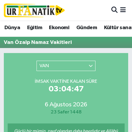
Hava Durumu
Dünya
Eğitim
Ekonomi
Gündem
Kültür sana
Trafik Durumu
Van Özalp Namaz Vakitleri
Süper Lig Puan Durumu ve Fikstür
VAN
Tüm Manşetler
İMSAK VAKTINE KALAN SÜRE
Son Dakika Haberleri
03:04:47
Haber Arşivi
6 Ağustos 2026
23 Safer 1448
Güçlü bir mümin, zayıf olandan daha hayırlıdır ve Allâhü